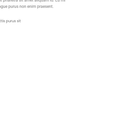
 pharetra sit amet aliquam id. Eu mi
gue purus non enim praesent.
tis purus sit