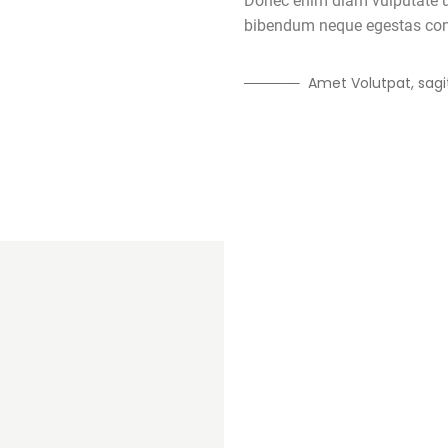
Donec enim diam vulputate ut
bibendum neque egestas con
Amet Volutpat, sagit