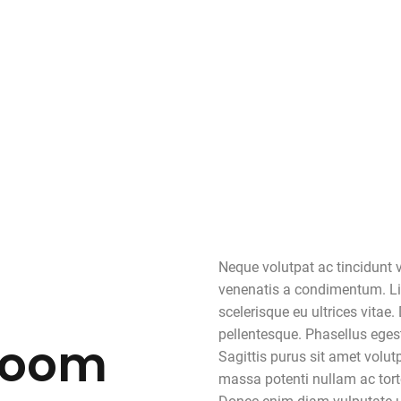
Neque volutpat ac tincidunt v
venenatis a condimentum. Libe
scelerisque eu ultrices vitae.
pellentesque. Phasellus egest
boom
Sagittis purus sit amet volut
massa potenti nullam ac tort