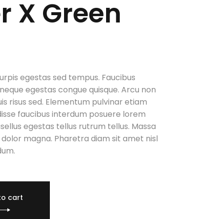
r X Green
urpis egestas sed tempus. Faucibus
 neque egestas congue quisque. Arcu non
uis risus sed. Elementum pulvinar etiam
isse faucibus interdum posuere lorem
sellus egestas tellus rutrum tellus. Massa
it dolor magna. Pharetra diam sit amet nisl
dum.
y
to cart