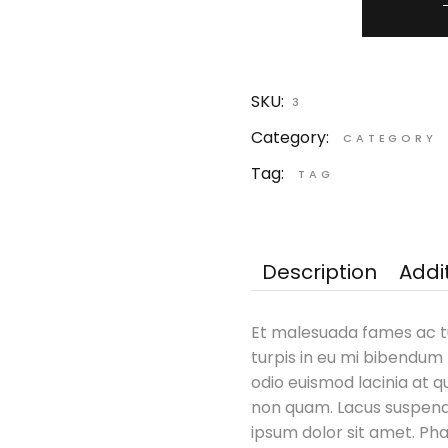
SKU:
3
Category:
CATEGORY
Tag:
TAG
Description
Addi
Et malesuada fames ac t
turpis in eu mi bibendum
odio euismod lacinia at q
non quam. Lacus suspend
ipsum dolor sit amet. Pha