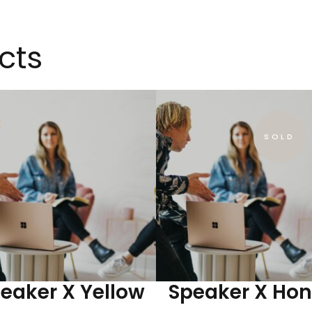
cts
SOLD
eaker X Yellow
Speaker X Ho