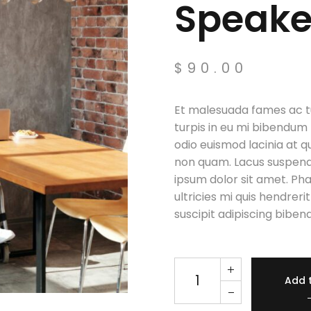
Speake
$
90.00
Et malesuada fames ac t
turpis in eu mi bibendum
odio euismod lacinia at q
non quam. Lacus suspend
ipsum dolor sit amet. Pha
ultricies mi quis hendrer
suscipit adipiscing biben
Speaker X Green quantit
Add 